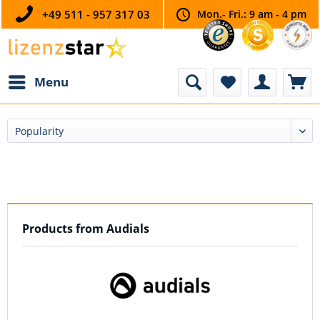
+49 511 - 957 317 03
Mon.- Fri.: 9 am - 4 pm
Menu
Products from Audials