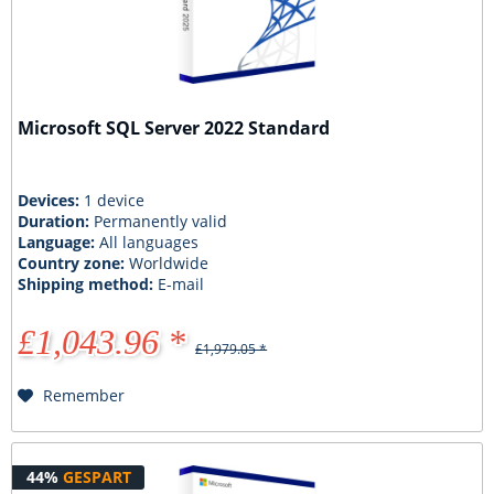
Microsoft SQL Server 2022 Standard
Devices:
1 device
Duration:
Permanently valid
Language:
All languages
Country zone:
Worldwide
Shipping method:
E-mail
£1,043.96 *
£1,979.05 *
Remember
44%
GESPART