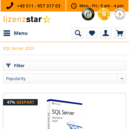
+49 511 - 957 317 03
Mon.- Fri.: 9 am - 4 pm
Menu
SQL Server 2025
Filter
47%
GESPART