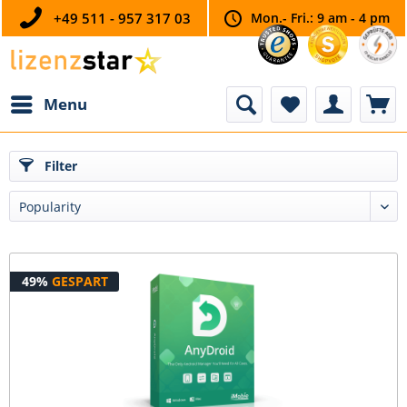
+49 511 - 957 317 03
Mon.- Fri.: 9 am - 4 pm
Menu
Filter
49%
GESPART