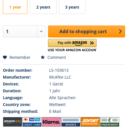
1 year
2 years
3 years
Add to
shopping cart
Remember
Comment
Order number:
LS-103613
Manufacturer:
McAfee LLC
Devices:
1 Gerät
Duration:
1 Jahr
Language:
Alle Sprachen
Country zone:
Weltweit
Shipping method:
E-Mail