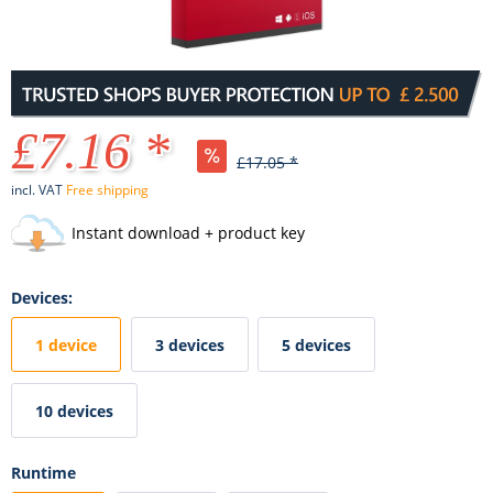
£7.16 *
£17.05 *
incl. VAT
Free shipping
Instant download + product key
Devices:
1 device
3 devices
5 devices
10 devices
Runtime