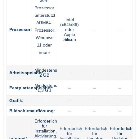
x64-
Prozessor:
unterstützt
Intel
ARM64-
(x64/x86)
Prozessor:
oder
–
–
Prozessor:
Apple
Windows
Silicon
11 oder
neuer
Mindestens
Arbeitsspeicher:
–
–
–
2 GB
Mindestens
Festplattenspeicher:
–
–
–
1,3 GB
Grafik:
–
–
–
–
Bildschirmauflösung:
–
–
–
–
Erforderlich
für
Erforderlich
Erforderlich
Erforderlich
Installation,
für
für
für
Aktivierung,
Internet:
Installation
Updates
Updates