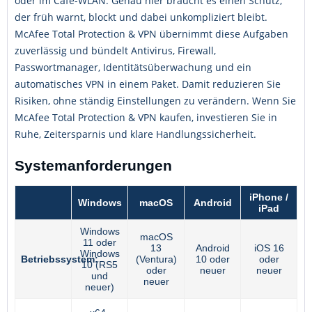
oder im Café-WLAN. Genau hier braucht es einen Schutz,
der früh warnt, blockt und dabei unkompliziert bleibt.
McAfee Total Protection & VPN übernimmt diese Aufgaben
zuverlässig und bündelt Antivirus, Firewall,
Passwortmanager, Identitätsüberwachung und ein
automatisches VPN in einem Paket. Damit reduzieren Sie
Risiken, ohne ständig Einstellungen zu verändern. Wenn Sie
McAfee Total Protection & VPN kaufen, investieren Sie in
Ruhe, Zeitersparnis und klare Handlungssicherheit.
Systemanforderungen
iPhone /
Windows
macOS
Android
iPad
Windows
macOS
11 oder
13
Android
iOS 16
Windows
Betriebssystem:
(Ventura)
10 oder
oder
10 (RS5
oder
neuer
neuer
und
neuer
neuer)